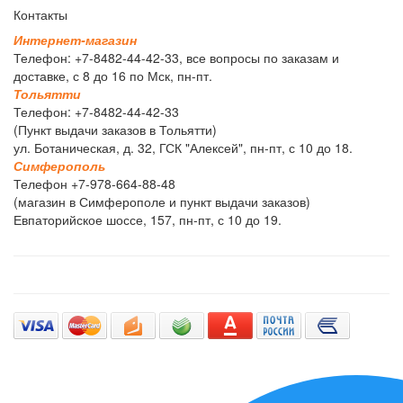
Контакты
И
н
т
е
р
н
е
т
-
м
а
г
а
з
и
н
Телефон: +7-8482-44-42-33, все вопросы по заказам и
доставке, с 8 до 16 по Мск, пн-пт.
Т
о
л
ь
я
т
т
и
Телефон: +7-8482-44-42-33
(Пункт выдачи заказов в Тольятти)
ул. Ботаническая, д. 32, ГСК "Алексей", пн-пт, с 10 до 18.
С
и
м
ф
е
р
о
п
о
л
ь
Телефон +7-978-664-88-48
(магазин в Симферополе и пункт выдачи заказов)
Евпаторийское шоссе, 157, пн-пт, с 10 до 19.