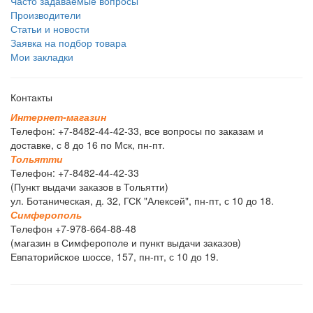
Часто задаваемые вопросы
Производители
Статьи и новости
Заявка на подбор товара
Мои закладки
Контакты
И
н
т
е
р
н
е
т
-
м
а
г
а
з
и
н
Телефон: +7-8482-44-42-33, все вопросы по заказам и
доставке, с 8 до 16 по Мск, пн-пт.
Т
о
л
ь
я
т
т
и
Телефон: +7-8482-44-42-33
(Пункт выдачи заказов в Тольятти)
ул. Ботаническая, д. 32, ГСК "Алексей", пн-пт, с 10 до 18.
С
и
м
ф
е
р
о
п
о
л
ь
Телефон +7-978-664-88-48
(магазин в Симферополе и пункт выдачи заказов)
Евпаторийское шоссе, 157, пн-пт, с 10 до 19.