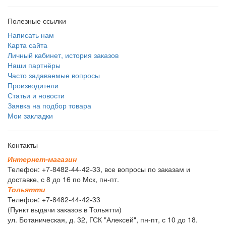
Полезные ссылки
Написать нам
Карта сайта
Личный кабинет, история заказов
Наши партнёры
Часто задаваемые вопросы
Производители
Статьи и новости
Заявка на подбор товара
Мои закладки
Контакты
И
н
т
е
р
н
е
т
-
м
а
г
а
з
и
н
Телефон: +7-8482-44-42-33, все вопросы по заказам и
доставке, с 8 до 16 по Мск, пн-пт.
Т
о
л
ь
я
т
т
и
Телефон: +7-8482-44-42-33
(Пункт выдачи заказов в Тольятти)
ул. Ботаническая, д. 32, ГСК "Алексей", пн-пт, с 10 до 18.