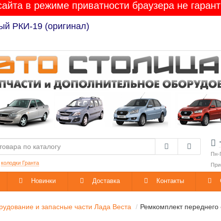
сайта в режиме приватности браузера не гарант
Лада Гранта / Калина-2 / Приора / Веста / XRAY / 
Пн-
:
колодки Гранта
При
Новинки
Доставка
Контакты
удование и запасные части Лада Веста
Ремкомплект переднего