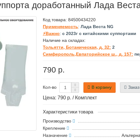
уппорта доработанный Лада Вест
Код товара:
84500434220
Применяемость
:
Лада Веста NG
⚡Важно
:
с 2023г с китайскими суппортами
Наличие на складах:
Тольятти, Ботаническая, д. 32:
2
Симферополь,Евпаторийское ш., д. 157:
пе
790 р.
В корзину
Заказ
Кол-во
Цена: 790 р. / Комплект
Характеристики товара
Производство
Крепление
Назначение
Альтерн