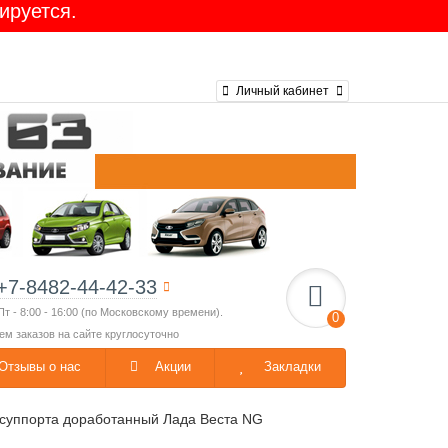
ируется.
Ларгус 16-клап. GATES
Личный кабинет
+7-8482-44-42-33
Пт - 8:00 - 16:00 (по Московскому времени).
0
ем заказов на сайте круглосуточно
Отзывы о нас
Акции
Закладки
 суппорта доработанный Лада Веста NG