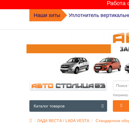
Работа 
Наши хиты
Комплект ГРМ K015631XS 
Например
Каталог товаров
ЛАДА ВЕСТА / LADA VESTA
Стандартное обор