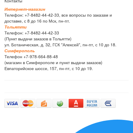
Контакты
И
н
т
е
р
н
е
т
-
м
а
г
а
з
и
н
Телефон: +7-8482-44-42-33, все вопросы по заказам и
доставке, с 8 до 16 по Мск, пн-пт.
Т
о
л
ь
я
т
т
и
Телефон: +7-8482-44-42-33
(Пункт выдачи заказов в Тольятти)
ул. Ботаническая, д. 32, ГСК "Алексей", пн-пт, с 10 до 18.
С
и
м
ф
е
р
о
п
о
л
ь
Телефон +7-978-664-88-48
(магазин в Симферополе и пункт выдачи заказов)
Евпаторийское шоссе, 157, пн-пт, с 10 до 19.