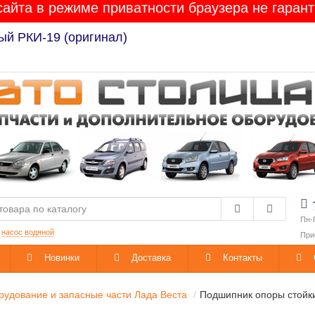
сайта в режиме приватности браузера не гарант
Лада Гранта / Калина-2 / Приора / Веста / XRAY / 
Пн-
:
насос водяной
При
Новинки
Доставка
Контакты
удование и запасные части Лада Веста
Подшипник опоры стойки