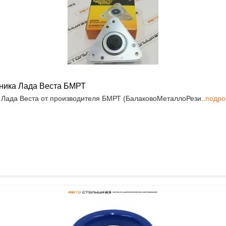
пника Лада Веста БМРТ
 Лада Веста от производителя БМРТ (БалаковоМеталлоРези..
подро