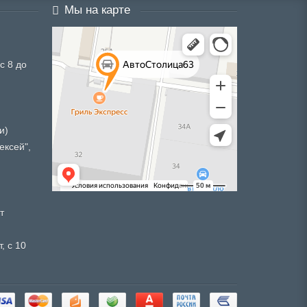
Мы на карте
с 8 до
и)
ексей",
т
, с 10