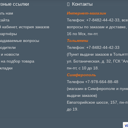
зные ссылки
Контакты
ть нам
И
н
т
е
р
н
е
т
-
м
а
г
а
з
и
н
сайта
Телефон: +7-8482-44-42-33, все
 кабинет, история заказов
вопросы по заказам и доставке, 
партнёры
16 по Мск, пн-пт.
задаваемые вопросы
Т
о
л
ь
я
т
т
и
водители
Телефон: +7-8482-44-42-33
 и новости
(Пункт выдачи заказов в Тольятт
 на подбор товара
ул. Ботаническая, д. 32, ГСК "Ал
кладки
пн-пт, с 10 до 18.
С
и
м
ф
е
р
о
п
о
л
ь
Телефон +7-978-664-88-48
(магазин в Симферополе и пунк
выдачи заказов)
Евпаторийское шоссе, 157, пн-пт
до 19.