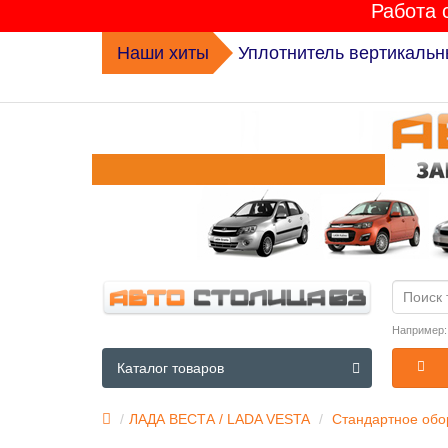
Работа 
Наши хиты
Комплект ГРМ K015631XS 
Например
Каталог товаров
ЛАДА ВЕСТА / LADA VESTA
Стандартное обор