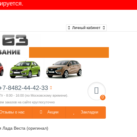
ируется.
Ларгус 16-клап. GATES
Личный кабинет
+7-8482-44-42-33
Пт - 8:00 - 16:00 (по Московскому времени).
0
ем заказов на сайте круглосуточно
Отзывы о нас
Акции
Закладки
 Лада Веста (оригинал)