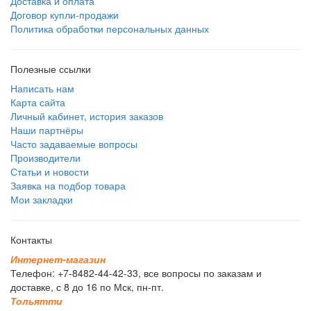
Доставка и оплата
Договор купли-продажи
Политика обработки персональных данных
Полезные ссылки
Написать нам
Карта сайта
Личный кабинет, история заказов
Наши партнёры
Часто задаваемые вопросы
Производители
Статьи и новости
Заявка на подбор товара
Мои закладки
Контакты
И
н
т
е
р
н
е
т
-
м
а
г
а
з
и
н
Телефон: +7-8482-44-42-33, все вопросы по заказам и
доставке, с 8 до 16 по Мск, пн-пт.
Т
о
л
ь
я
т
т
и