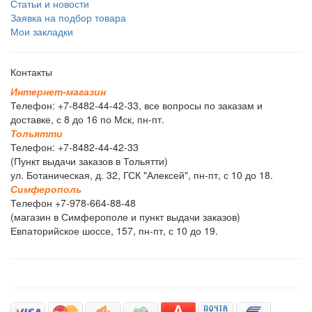
Статьи и новости
Заявка на подбор товара
Мои закладки
Контакты
И
н
т
е
р
н
е
т
-
м
а
г
а
з
и
н
Телефон: +7-8482-44-42-33, все вопросы по заказам и
доставке, с 8 до 16 по Мск, пн-пт.
Т
о
л
ь
я
т
т
и
Телефон: +7-8482-44-42-33
(Пункт выдачи заказов в Тольятти)
ул. Ботаническая, д. 32, ГСК "Алексей", пн-пт, с 10 до 18.
С
и
м
ф
е
р
о
п
о
л
ь
Телефон +7-978-664-88-48
(магазин в Симферополе и пункт выдачи заказов)
Евпаторийское шоссе, 157, пн-пт, с 10 до 19.