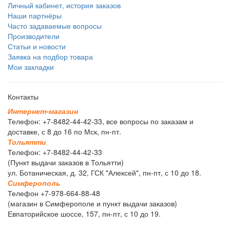
Личный кабинет, история заказов
Наши партнёры
Часто задаваемые вопросы
Производители
Статьи и новости
Заявка на подбор товара
Мои закладки
Контакты
И
н
т
е
р
н
е
т
-
м
а
г
а
з
и
н
Телефон: +7-8482-44-42-33, все вопросы по заказам и
доставке, с 8 до 16 по Мск, пн-пт.
Т
о
л
ь
я
т
т
и
Телефон: +7-8482-44-42-33
(Пункт выдачи заказов в Тольятти)
ул. Ботаническая, д. 32, ГСК "Алексей", пн-пт, с 10 до 18.
С
и
м
ф
е
р
о
п
о
л
ь
Телефон +7-978-664-88-48
(магазин в Симферополе и пункт выдачи заказов)
Евпаторийское шоссе, 157, пн-пт, с 10 до 19.