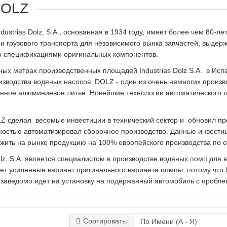
DOLZ
dustrias Dolz, S.A., основанная в 1934 году, имеет более чем 80-л
и грузового транспорта для независимого рынка запчастей, выдер
со спецификациями оригинальных компонентов.
ных метрах производственных площадей Industrias Dolz S.A. в Ис
изводства водяных насосов. DOLZ - один из очень немногих произ
нное алюминиевое литье. Новейшие технологии автоматического л
LZ сделал весомые инвестиции в технический сектор и обновил п
лностью автоматизировал сборочное производство. Данные инвести
жить на рынке продукцию на 100% европейского производства по о
olz, S.A. является специалистом в производстве водяных помп для в
ет усиленные вариант оригинального варианта помпы, потому что
ь заведомо идет на установку на подержанный автомобиль с пробл
Сортировать: