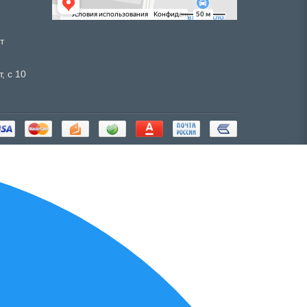
т
, с 10