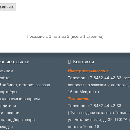
наличии
Показано с 1 по 2 из 2 (всего 1 страниц)
зные ссылки
Контакты
ть нам
И
н
т
е
р
н
е
т
-
м
а
г
а
з
и
н
сайта
Телефон: +7-8482-44-42-33, все
 кабинет, история заказов
вопросы по заказам и доставке, 
партнёры
16 по Мск, пн-пт.
задаваемые вопросы
Т
о
л
ь
я
т
т
и
водители
Телефон: +7-8482-44-42-33
 и новости
(Пункт выдачи заказов в Тольятт
 на подбор товара
ул. Ботаническая, д. 32, ГСК "Ал
кладки
пн-пт, с 10 до 18.