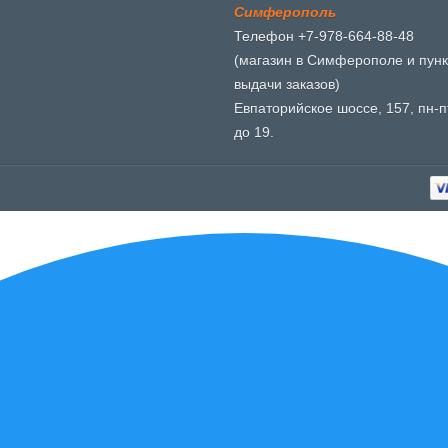
С
и
м
ф
е
р
о
п
о
л
ь
Телефон +7-978-664-88-48
(магазин в Симферополе и пунк
выдачи заказов)
Евпаторийское шоссе, 157, пн-пт
до 19.