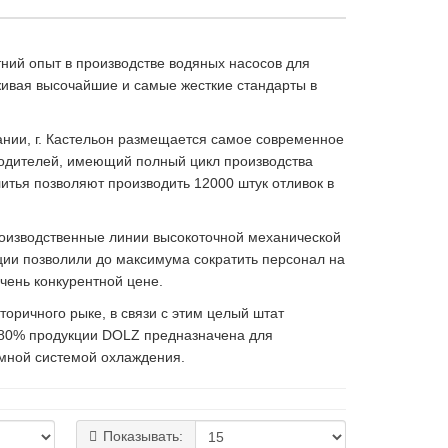
етний опыт в производстве водяных насосов для
живая высочайшие и самые жесткие стандарты в
пании, г. Кастельон размещается самое современное
водителей, имеющий полный цикл производства
итья позволяют производить 12000 штук отливок в
роизводственные линии высокоточной механической
ции позволили до максимума сократить персонал на
чень конкурентной цене.
торичного рыке, в связи с этим целый штат
 80% продукции DOLZ предназначена для
емной системой охлаждения.
Показывать: