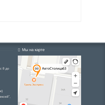
Мы на карте
с 8 до
и)
ексей",