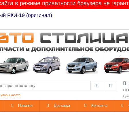
сайта в режиме приватности браузера не гарант
ый РКИ-19 (оригинал)
Пн-
:
упоры капота
При
Новинки
Доставка
Контакты