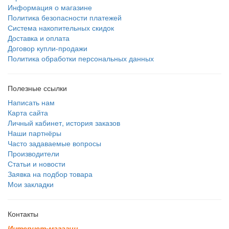
Информация о магазине
Политика безопасности платежей
Система накопительных скидок
Доставка и оплата
Договор купли-продажи
Политика обработки персональных данных
Полезные ссылки
Написать нам
Карта сайта
Личный кабинет, история заказов
Наши партнёры
Часто задаваемые вопросы
Производители
Статьи и новости
Заявка на подбор товара
Мои закладки
Контакты
И
н
т
е
р
н
е
т
-
м
а
г
а
з
и
н