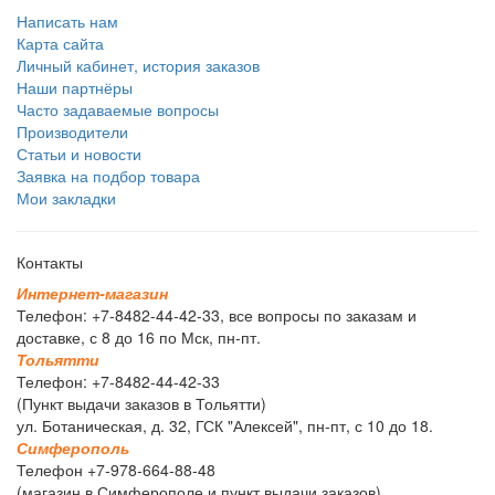
Написать нам
Карта сайта
Личный кабинет, история заказов
Наши партнёры
Часто задаваемые вопросы
Производители
Статьи и новости
Заявка на подбор товара
Мои закладки
Контакты
И
н
т
е
р
н
е
т
-
м
а
г
а
з
и
н
Телефон: +7-8482-44-42-33, все вопросы по заказам и
доставке, с 8 до 16 по Мск, пн-пт.
Т
о
л
ь
я
т
т
и
Телефон: +7-8482-44-42-33
(Пункт выдачи заказов в Тольятти)
ул. Ботаническая, д. 32, ГСК "Алексей", пн-пт, с 10 до 18.
С
и
м
ф
е
р
о
п
о
л
ь
Телефон +7-978-664-88-48
(магазин в Симферополе и пункт выдачи заказов)