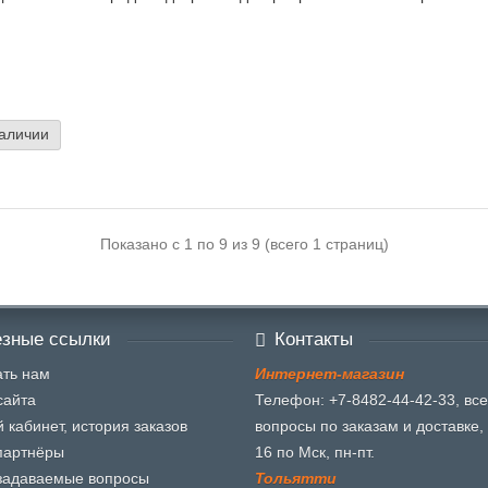
наличии
Показано с 1 по 9 из 9 (всего 1 страниц)
зные ссылки
Контакты
ть нам
И
н
т
е
р
н
е
т
-
м
а
г
а
з
и
н
сайта
Телефон: +7-8482-44-42-33, все
 кабинет, история заказов
вопросы по заказам и доставке, 
партнёры
16 по Мск, пн-пт.
задаваемые вопросы
Т
о
л
ь
я
т
т
и