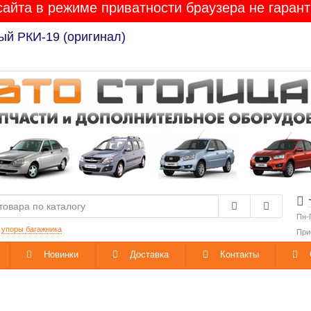
сайта в режиме приватности браузера не гарант
ый РКИ-19 (оригинал)
Пн-
:
упоры багажника
При
Новинки
Доставка
Контакты