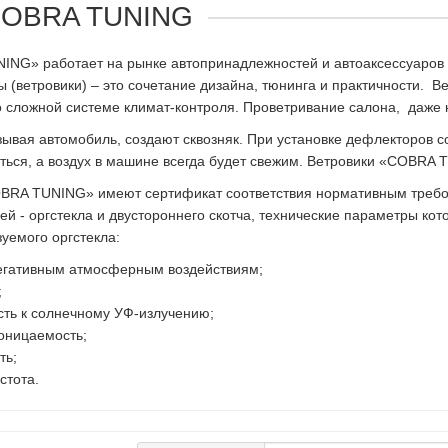
 COBRA TUNING
NG» работает на рынке автопринадлежностей и автоаксессуаров 
(ветровики) – это сочетание дизайна, тюнинга и практичности. Ве
о сложной системе климат-контроля. Проветривание салона, даже
зывая автомобиль, создают сквозняк. При установке дефлекторов с
ться, а воздух в машине всегда будет свежим. Ветровики «COBRA
RA TUNING» имеют сертификат соответствия нормативным требов
й - оргстекла и двустороннего скотча, технические параметры ко
уемого оргстекла:
негативным атмосферным воздействиям;
;
ть к солнечному УФ-излучению;
оницаемость;
ть;
стота.